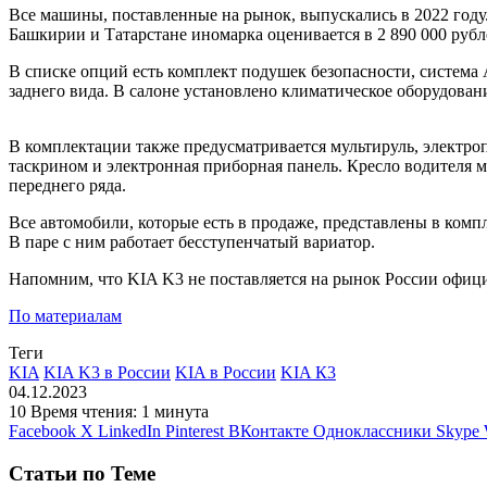
Все машины, поставленные на рынок,
выпускались в 2022 году
Башкирии и Татарстане иномарка оценивается в 2 890 000 рубл
В списке опций есть комплект подушек безопасности, система 
заднего вида. В салоне установлено климатическое оборудова
В комплектации также предусматривается мультируль, электроп
таскрином и электронная приборная панель. Кресло водителя м
переднего ряда.
Все автомобили, которые есть в продаже, представлены в компл
В паре с ним работает бесступенчатый вариатор.
Напомним, что KIA K3 не поставляется на рынок России офиц
По материалам
Теги
KIA
KIA K3 в России
KIA в России
KIA К3
04.12.2023
10
Время чтения: 1 минута
Facebook
X
LinkedIn
Pinterest
ВКонтакте
Одноклассники
Skype
Статьи по Теме