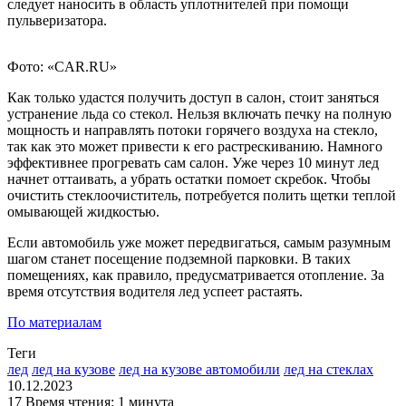
следует наносить в область уплотнителей при помощи
пульверизатора.
Фото: «CAR.RU»
Как только удастся получить доступ в салон, стоит заняться
устранение льда со стекол. Нельзя включать печку на полную
мощность и направлять потоки горячего воздуха на стекло,
так как это может привести к его растрескиванию. Намного
эффективнее прогревать сам салон. Уже через 10 минут лед
начнет оттаивать, а убрать остатки помоет скребок. Чтобы
очистить стеклоочиститель, потребуется полить щетки теплой
омывающей жидкостью.
Если автомобиль уже может передвигаться, самым разумным
шагом станет посещение подземной парковки. В таких
помещениях, как правило, предусматривается отопление. За
время отсутствия водителя лед успеет растаять.
По материалам
Теги
лед
лед на кузове
лед на кузове автомобили
лед на стеклах
10.12.2023
17
Время чтения: 1 минута