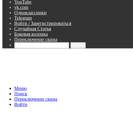
YouTube
vk.com
Одноклассники
Telegram
Войти / Зарегистрироваться
Случайная Статья
Боковая колонка
Переключение скина
Поиск
Меню
Поиск
Переключение скина
Войти