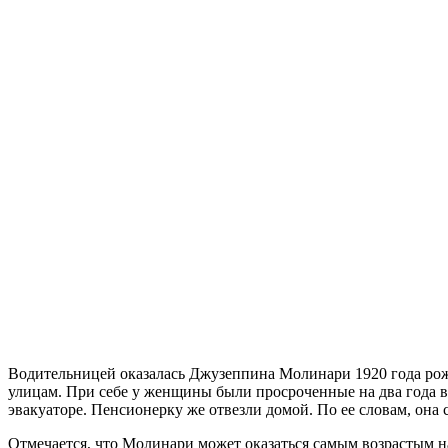
Водительницей оказалась Джузеппина Молинари 1920 года рож
улицам. При себе у женщины были просроченные на два года во
эвакуаторе. Пенсионерку же отвезли домой. По ее словам, она 
Отмечается, что Молинари может оказаться самым возрастым 