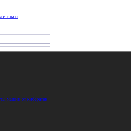
м и такси
ты машин от кибератак