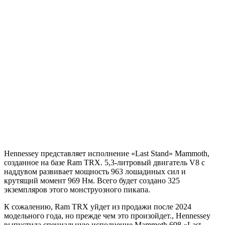
Hennessey представляет исполнение «Last Stand» Mammoth,
созданное на базе Ram TRX. 5,3-литровый двигатель V8 с
наддувом развивает мощность 963 лошадиных сил и
крутящий момент 969 Нм. Всего будет создано 325
экземпляров этого монструозного пикапа.
К сожалению, Ram TRX уйдет из продажи после 2024
модельного года, но прежде чем это произойдет., Hennessey
выпустила специальную исполнение Mammoth 698 «Last