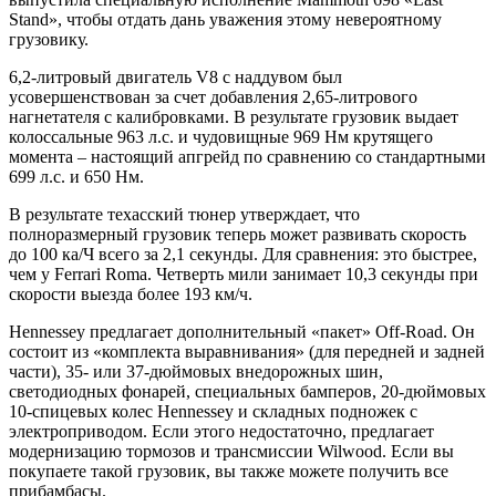
Stand», чтобы отдать дань уважения этому невероятному
грузовику.
6,2-литровый двигатель V8 с наддувом был
усовершенствован за счет добавления 2,65-литрового
нагнетателя с калибровками. В результате грузовик выдает
колоссальные 963 л.с. и чудовищные 969 Нм крутящего
момента – настоящий апгрейд по сравнению со стандартными
699 л.с. и 650 Нм.
В результате техасский тюнер утверждает, что
полноразмерный грузовик теперь может развивать скорость
до 100 ка/Ч всего за 2,1 секунды. Для сравнения: это быстрее,
чем у Ferrari Roma. Четверть мили занимает 10,3 секунды при
скорости выезда более 193 км/ч.
Hennessey предлагает дополнительный «пакет» Off-Road. Он
состоит из «комплекта выравнивания» (для передней и задней
части), 35- или 37-дюймовых внедорожных шин,
светодиодных фонарей, специальных бамперов, 20-дюймовых
10-спицевых колес Hennessey и складных подножек с
электроприводом. Если этого недостаточно, предлагает
модернизацию тормозов и трансмиссии Wilwood. Если вы
покупаете такой грузовик, вы также можете получить все
прибамбасы.