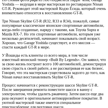
Yoshida — ведущая в мире мастерская по реставрации Nissan
GT-R. Руководит этой мастерской Кодзо Ёсида, который очень
внимательно относится к восстановлению GT-R.
Три Nissan Skyline GT-R (R32, R33 и R34), пожалуй, самые
популярные классические японские спортивные автомобили,
когда-либо созданные, наряду с такими, как Toyota Supra и
Mazda RX-7. Но эти спортивные автомобили, которым уже
несколько десятилетий, начинают показывать свой возраст.
Хорошо, что Garage Yoshida существует, и его миссия —
спасти каждый GT-R в мире.
У Йошиды есть клиенты со всего мира, в том числе
известный японский тюнер «Built By Legends». Он заявил, что
за свою жизнь построит всего 100 автомобилей, демонстрируя
свою страсть к своей работе, а не рассматривая ее как бизнес.
Говорят, что эта мастерская существовала задолго до того, как
Nissan начал восстанавливать Skyline GT-R.
Процесс начинается с реконструкции шасси Skyline GT-R.
После завершения ремонта поместите шасси в ванну с
электролитом, чтобы удалить ржавчину. Затем шасси еще два
раза окунают в оригинальное антикоррозийное покрытие. В
уютной мастерской также имеется специальное
приспособление для рихтовки шасси.