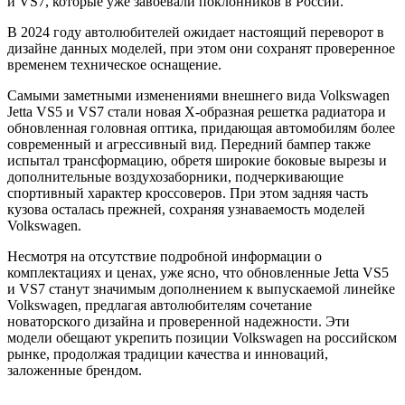
и VS7, которые уже завоевали поклонников в России.
В 2024 году автолюбителей ожидает настоящий переворот в
дизайне данных моделей, при этом они сохранят проверенное
временем техническое оснащение.
Самыми заметными изменениями внешнего вида Volkswagen
Jetta VS5 и VS7 стали новая Х-образная решетка радиатора и
обновленная головная оптика, придающая автомобилям более
современный и
агрессивный вид. Передний бампер также
испытал трансформацию, обретя широкие боковые вырезы и
дополнительные воздухозаборники, подчеркивающие
спортивный характер кроссоверов. При этом задняя часть
кузова осталась прежней, сохраняя узнаваемость моделей
Volkswagen.
Несмотря на отсутствие подробной информации о
комплектациях и ценах, уже ясно, что обновленные Jetta VS5
и VS7 станут значимым дополнением к выпускаемой линейке
Volkswagen, предлагая автолюбителям сочетание
новаторского дизайна и проверенной надежности. Эти
модели обещают укрепить позиции Volkswagen на российском
рынке, продолжая традиции качества и инноваций,
заложенные брендом.