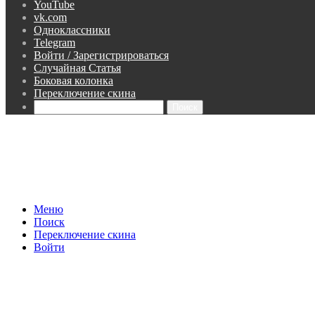
YouTube
vk.com
Одноклассники
Telegram
Войти / Зарегистрироваться
Случайная Статья
Боковая колонка
Переключение скина
Поиск
Меню
Поиск
Переключение скина
Войти