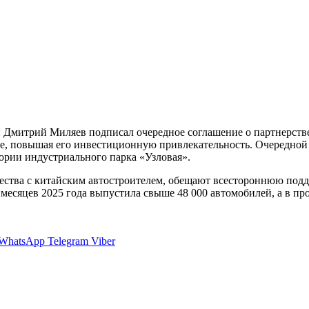
и Дмитрий Миляев подписал очередное соглашение о партнерстве
оне, повышая его инвестиционную привлекательность. Очередно
тории индустриального парка «Узловая».
ства с китайским автостроителем, обещают всестороннюю подде
ь месяцев 2025 года выпустила свыше 48 000 автомобилей, а в п
WhatsApp
Telegram
Viber