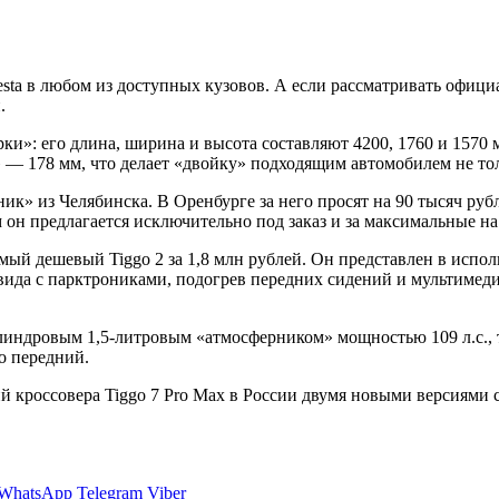
a в любом из доступных кузовов. А если рассматривать официал
.
рки»: его длина, ширина и высота составляют 4200, 1760 и 1570 
 178 мм, что делает «двойку» подходящим автомобилем не тольк
ик» из Челябинска. В Оренбурге за него просят на 90 тысяч руб
 он предлагается исключительно под заказ и за максимальные на 
амый дешевый Tiggo 2 за 1,8 млн рублей. Он представлен в ис
 вида с парктрониками, подогрев передних сидений и мультиме
индровым 1,5-литровым «атмосферником» мощностью 109 л.с., та
о передний.
й кроссовера Tiggo 7 Pro Max в России двумя новыми версиями
WhatsApp
Telegram
Viber