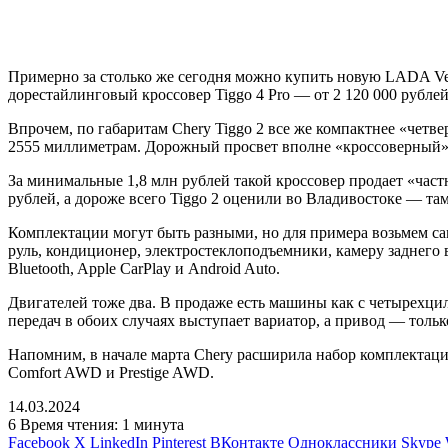
Примерно за столько же сегодня можно купить новую LADA Vest
дорестайлинговый кроссовер Tiggo 4 Pro — от 2 120 000 рублей
Впрочем, по габаритам Chery Tiggo 2 все же компактнее «четве
2555 миллиметрам. Дорожный просвет вполне «кроссоверный» —
За минимальные 1,8 млн рублей такой кроссовер продает «частн
рублей, а дороже всего Tiggo 2 оценили во Владивостоке — там
Комплектации могут быть разными, но для примера возьмем с
руль, кондиционер, электростеклоподъемники, камеру заднего
Bluetooth, Apple CarPlay и Android Auto.
Двигателей тоже два. В продаже есть машины как с четырехцил
передач в обоих случаях выступает вариатор, а привод — тольк
Напомним, в начале марта Chery расширила набор комплектаци
Comfort AWD и Prestige AWD.
14.03.2024
6
Время чтения: 1 минута
Facebook
X
LinkedIn
Pinterest
ВКонтакте
Одноклассники
Skype