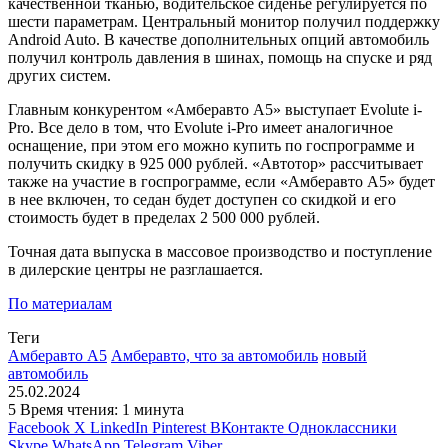
качественной тканью, водительское сиденье регулируется по
шести параметрам. Центральный монитор получил поддержку
Android Auto. В качестве дополнительных опций автомобиль
получил контроль давления в шинах, помощь на спуске и ряд
других систем.
Главным конкурентом «Амберавто А5» выступает Evolute i-
Pro. Все дело в том, что Evolute i-Pro имеет аналогичное
оснащение, при этом его можно купить по госпрограмме и
получить скидку в 925 000 рублей. «Автотор» рассчитывает
также на участие в госпрограмме, если «Амберавто А5» будет
в нее включен, то седан будет доступен со скидкой и его
стоимость будет в пределах 2 500 000 рублей.
Точная дата выпуска в массовое производство и поступление
в дилерские центры не разглашается.
По материалам
Теги
Амберавто А5
Амберавто, что за автомобиль
новый
автомобиль
25.02.2024
5
Время чтения: 1 минута
Facebook
X
LinkedIn
Pinterest
ВКонтакте
Одноклассники
Skype
WhatsApp
Telegram
Viber