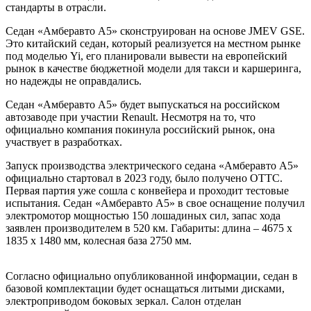
стандарты в отрасли.
Седан «Амберавто А5» сконструирован на основе JMEV GSE.
Это китайский седан, который реализуется на местном рынке
под моделью Yi, его планировали вывести на европейский
рынок в качестве бюджетной модели для такси и каршеринга,
но надежды не оправдались.
Седан «Амберавто А5» будет
выпускаться на российском
автозаводе при участии Renault. Несмотря на то, что
официально компания покинула российский рынок, она
участвует в разработках.
Запуск производства электрического седана «Амберавто А5»
официально стартовал в 2023 году, было получено ОТТС.
Первая партия уже сошла с конвейера и проходит тестовые
испытания. Седан «Амберавто А5» в свое оснащение получил
электромотор мощностью 150 лошадиных сил, запас хода
заявлен производителем в 520 км. Габариты: длина – 4675 х
1835 х 1480 мм, колесная база 2750 мм.
Согласно официально опубликованной информации, седан в
базовой комплектации будет оснащаться литыми дисками,
электроприводом боковых зеркал. Салон отделан