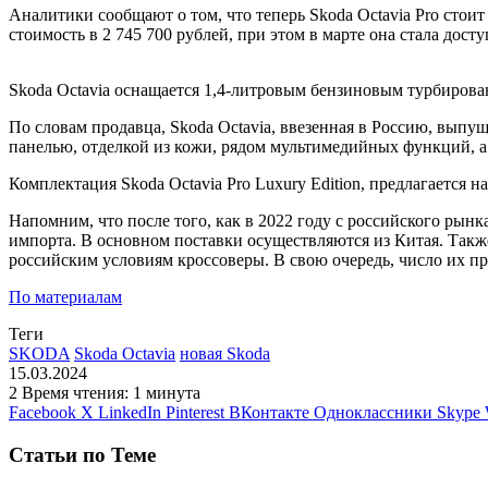
Аналитики
сообщают о том, что теперь Skoda Octavia Pro стои
стоимость в 2 745 700 рублей, при этом в марте она стала досту
Skoda Octavia оснащается 1,4-литровым бензиновым турбиров
По словам продавца, Skoda Octavia, ввезенная в Россию, выпу
панелью, отделкой из кожи, рядом мультимедийных функций, 
Комплектация Skoda Octavia Pro Luxury Edition, предлагается н
Напомним, что после того, как в 2022 году с российского рын
импорта. В основном поставки осуществляются из Китая. Такж
российским условиям кроссоверы. В свою очередь, число их пр
По материалам
Теги
SKODA
Skoda Octavia
новая Skoda
15.03.2024
2
Время чтения: 1 минута
Facebook
X
LinkedIn
Pinterest
ВКонтакте
Одноклассники
Skype
Статьи по Теме