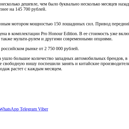
т несколько дешевле, чем было буквально несколько месяцев наза
пнее на 145 700 рублей.
анным мотором мощностью 150 лошадиных сил. Привод передний
щена в комплектации Pro Honour Edition. В ее стоимость уже вк
а также мульти-рулем и другими современными опциями.
а российском рынке от 2 750 000 рублей.
ка ушло большое количество западных автомобильных брендов, в
е свободную нишу поспешили занять и китайские производители
одаж растет с каждым месяцем.
WhatsApp
Telegram
Viber