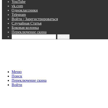
YouTube
vk.com
Одноклассники
Telegram
Войти / Зарегистрироваться
Случайная Статья
Боковая колонка
Переключение скина
Поиск
Меню
Поиск
Переключение скина
Войти