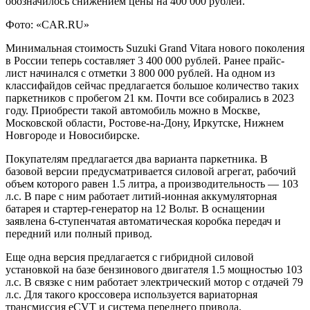
обозначилось снижением цены на 400 000 рублей.
Фото: «CAR.RU»
Минимальная стоимость Suzuki Grand Vitara нового поколения
в России теперь составляет 3 400 000 рублей. Ранее прайс-
лист начинался с отметки 3 800 000 рублей. На одном из
классифайдов сейчас предлагается большое количество таких
паркетников с пробегом 21 км. Почти все собирались в 2023
году. Приобрести такой автомобиль можно в
Москве,
Московской области, Ростове-на-Дону, Иркутске, Нижнем
Новгороде и Новосибирске.
Покупателям предлагается два варианта паркетника. В
базовой версии предусматривается силовой агрегат, рабочий
объем которого равен 1.5 литра, а производительность — 103
л.с. В паре с ним работает литий-ионная аккумуляторная
батарея и стартер-генератор на 12 Вольт. В оснащении
заявлена 6-ступенчатая автоматическая коробка передач и
передний или полный привод.
Еще одна версия предлагается с гибридной силовой
установкой на базе бензинового двигателя 1.5 мощностью 103
л.с. В связке с ним работает электрический мотор с отдачей 79
л.с. Для такого кроссовера используется вариаторная
трансмиссия eCVT и система переднего привода.