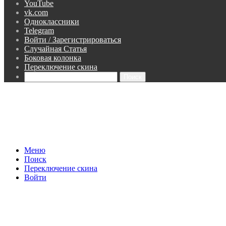
YouTube
vk.com
Одноклассники
Telegram
Войти / Зарегистрироваться
Случайная Статья
Боковая колонка
Переключение скина
Поиск
Меню
Поиск
Переключение скина
Войти