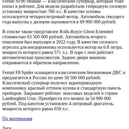
Ferrari SF90 Stradale — классический суперкар, который тоже
попал в рейтинг. Для модели разработали гибридную силовую
установку мощностью 780 л.с. В качестве основы
используется четырехлитровый мотор. Автомобиль текущего
года выпуска у дилеров оценивается в 69 900 000 рублей.
В списке также представлен Rolls-Royce Ghost Extended
стоимостью 63 500 000 рублей. Автомобиль второго
поколения был выпущен в 2022 году. В качестве силового
агрегата для внедорожника используется мотор на 6.8 литра,
мощность которого равна 571 л.с. В паре с ним работает
автоматическая трансмиссия. Задние двери машины
открываются в обратном направлении.
Ferrari F8 Spider оснащается классическим бензиновым ДВС и
предлагается в России по цене 58 500 000 рублей.
Классический суперкар получил заднеприводную
компоновку, красный оттенок кузова и стандартную панель
приборов. Закрывает рейтинг люксовых моделей в стране
Lamborghini Urus. Приобрести его можно за 54 990 000
рублей. Под капотом установлен 4-литровый двигатель,
мощность которого равна 650 л.с.
По материалам
Теги