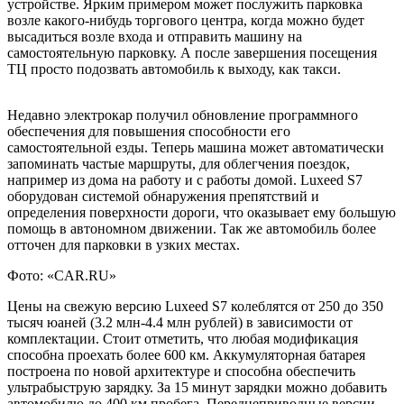
устройстве. Ярким примером может послужить парковка
возле какого-нибудь торгового центра, когда можно будет
высадиться возле входа и отправить машину на
самостоятельную парковку. А после завершения посещения
ТЦ просто подозвать автомобиль к выходу, как такси.
Недавно электрокар получил обновление программного
обеспечения для повышения способности его
самостоятельной езды. Теперь машина может автоматически
запоминать частые маршруты, для облегчения поездок,
например из дома на работу и с работы домой. Luxeed S7
оборудован системой обнаружения препятствий и
определения поверхности дороги, что оказывает ему большую
помощь в автономном движении. Так же автомобиль более
отточен для парковки в узких местах.
Фото: «CAR.RU»
Цены на свежую версию Luxeed S7 колеблятся от 250 до 350
тысяч юаней (3.2 млн-4.4 млн рублей) в зависимости от
комплектации. Стоит отметить, что любая модификация
способна проехать более 600 км. Аккумуляторная батарея
построена по новой архитектуре и способна обеспечить
ультрабыструю зарядку. За 15 минут зарядки можно добавить
автомобилю до 400 км пробега. Переднеприводные версии