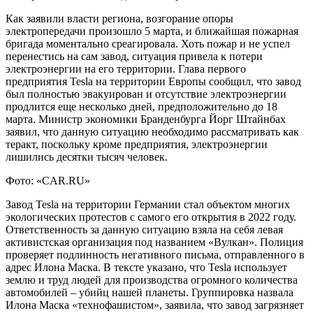
Как заявили власти региона, возгорание опоры
электропередачи произошло 5 марта, и ближайшая пожарная
бригада моментально среагировала. Хоть пожар и не успел
перенестись на сам завод, ситуация привела к потери
электроэнергии на его территории. Глава первого
предприятия Tesla на территории Европы
сообщил, что завод
был полностью эвакуирован и отсутствие электроэнергии
продлится еще несколько дней, предположительно до 18
марта. Министр экономики Бранденбурга Йорг Штайнбах
заявил, что данную ситуацию необходимо рассматривать как
теракт, поскольку кроме предприятия, электроэнергии
лишились десятки тысяч человек.
Фото: «CAR.RU»
Завод Tesla на территории Германии стал объектом многих
экологических протестов с самого его открытия в 2022 году.
Ответственность за данную ситуацию взяла на себя левая
активистская организация под названием «Вулкан». Полиция
проверяет подлинность негативного письма, отправленного в
адрес Илона Маска. В тексте указано, что Tesla использует
землю и труд людей для производства огромного количества
автомобилей – убийц нашей планеты. Группировка назвала
Илона Маска «технофашистом», заявила, что завод загрязняет