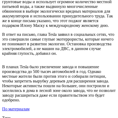
грунтовые воды и использует огромное количество местной
питьевой воды, а также выдвинуло многочисленные
обвинения в выборе экологически вредных материалов для
аккумуляторов и использовании принудительного труда. Так
же в конце письма указано, что этот поджог является
подарком Илону Маску к международному женскому дню.
В ответ на письмо, глава Tesla заявил в социальных сетях, что
это совершили самые глупые экотеррористы, которые ничего
не понимают в развитии экологии. Остановка производства
электромобилей, а не машин на ДВС, в данном случае
крайняя глупость, добавил он.
В планах Tesla было увеличение завода и повышение
производства до 500 тысяч автомобилей в год. Однако
местные жители были против этого и собирали петиции,
чтобы запретить вырубку деревьев для расширения завода.
Некоторые активисты пошли на большее, они построили и
заселились в дома в лесной зоне около завода, что не позволит
заводу расшириться даже если правительством это будет
одобрено.
По материалам
Теги