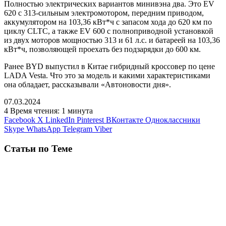
Полностью электрических вариантов минивэна два. Это EV
620 с 313-сильным электромотором, передним приводом,
аккумулятором на 103,36 кВт*ч с запасом хода до 620 км по
циклу CLTC, а также EV 600 с полноприводной установкой
из двух моторов мощностью 313 и 61 л.с. и батареей на 103,36
кВт*ч, позволяющей проехать без подзарядки до 600 км.
Ранее BYD выпустил в Китае гибридный кроссовер по цене
LADA Vesta. Что это за модель и какими характеристиками
она обладает, рассказывали «Автоновости дня».
07.03.2024
4
Время чтения: 1 минута
Facebook
X
LinkedIn
Pinterest
ВКонтакте
Одноклассники
Skype
WhatsApp
Telegram
Viber
Статьи по Теме