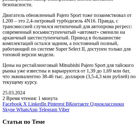
безопасности.
Двигатель обновленный Pajero Sport тоже позаимствовал от
L200 – это 2,4-литровый турбодизель 4N16. Правда, с
трансмиссией случился нетипичный для автопрома регресс:
современный восьмиступенчатый «автомат» сменили на
архаичный шестиступенчатый. Привод в большинстве
комплектаций остался задним, а постоянный полный,
работающий по системе Super Select II, доступен только для
топовой версии модели.
Цены на рестайлинговый Mitsubishi Pajero Sport для тайского
рынка уже известны и варьируются от 1,39 до 1,69 млн бат,
что эквивалентно 38-46 тыс. долларов (3,5-4,3 млн рублей) по
текущему курсу.
25.03.2024
2
Время чтения: 1 минута
Facebook
X
LinkedIn
Pinterest
ВКонтакте
Одноклассники
Skype
WhatsApp
Telegram
Viber
Статьи по Теме