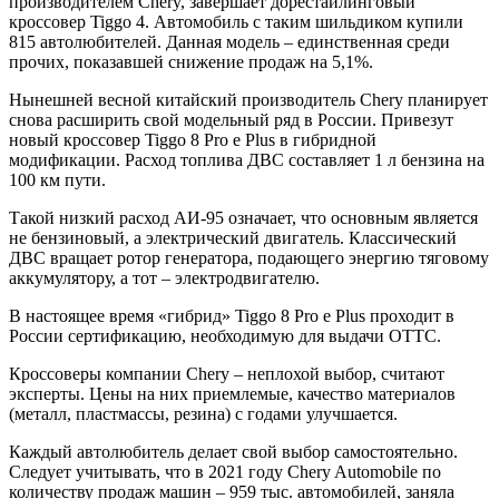
производителем Chery, завершает дорестайлинговый
кроссовер Tiggo 4. Автомобиль с таким шильдиком купили
815 автолюбителей. Данная модель – единственная среди
прочих, показавшей снижение продаж на 5,1%.
Нынешней весной китайский производитель Сhery планирует
снова расширить свой модельный ряд в России. Привезут
новый кроссовер Tiggo 8 Pro e Plus в гибридной
модификации. Расход топлива ДВС составляет 1 л бензина на
100 км пути.
Такой низкий расход АИ-95 означает, что основным является
не бензиновый, а электрический двигатель. Классический
ДВС вращает ротор генератора, подающего энергию тяговому
аккумулятору, а тот – электродвигателю.
В настоящее время «гибрид» Tiggo 8 Pro e Plus проходит в
России сертификацию, необходимую для выдачи ОТТС.
Кроссоверы компании Chery – неплохой выбор, считают
эксперты. Цены на них приемлемые, качество материалов
(металл, пластмассы, резина) с годами улучшается.
Каждый автолюбитель делает свой выбор самостоятельно.
Следует учитывать, что в 2021 году Сhery Automobile по
количеству продаж машин – 959 тыс. автомобилей, заняла