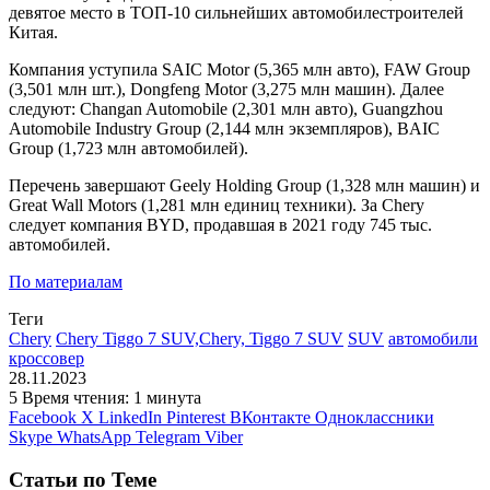
девятое место в ТОП-10 сильнейших автомобилестроителей
Китая.
Компания уступила SAIC Motor (5,365 млн авто), FAW Group
(3,501 млн шт.), Dongfeng Motor (3,275 млн машин). Далее
следуют: Changan Automobile (2,301 млн авто), Guangzhou
Automobile Industry Group (2,144 млн экземпляров), BAIC
Group (1,723 млн автомобилей).
Перечень завершают Geely Holding Group (1,328 млн машин) и
Great Wall Motors (1,281 млн единиц техники). За Chery
следует компания BYD, продавшая в 2021 году 745 тыс.
автомобилей.
По материалам
Теги
Chery
Chery Tiggo 7 SUV,Chery, Tiggo 7 SUV
SUV
автомобили
кроссовер
28.11.2023
5
Время чтения: 1 минута
Facebook
X
LinkedIn
Pinterest
ВКонтакте
Одноклассники
Skype
WhatsApp
Telegram
Viber
Статьи по Теме