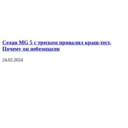
Седан MG 5 с треском провалил краш-тест.
Почему он небезопасен
24.02.2024