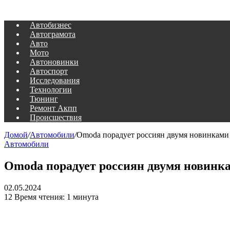
Автобизнес
Автограмота
Авто
Мото
Автоновинки
Автоспорт
Исследования
Технологии
Тюнинг
Ремонт Акпп
Происшествия
Домой
/
Автомобили
/
Omoda порадует россиян двумя новинками в
Автомобили
Omoda порадует россиян двумя новинкам
02.05.2024
12
Время чтения: 1 минута