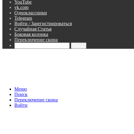
YouTube
vk.com
Одноклассники
Telegram
Войти / Зарегистрироваться
Случайная Статья
Боковая колонка
Переключение скина
Поиск
Меню
Поиск
Переключение скина
Войти