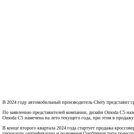
В 2024 году автомобильный производитель Chery представит с
По заявлению представителей компании, дизайн Omoda C5 находи
Omoda C5 намечена на лето текущего года, при этом в продажу 
В конце второго
квартала 2024 года стартует продажа кроссов
процедуру сертификации и получения Одобрения типа транспо