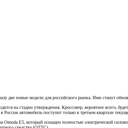
разу две новые модели для российского рынка. Ими станут обн
тся на стадии утверждения. Кроссовер, вероятнее всего, будет 
в России автомобиль поступит только в третьем квартале текуще
ера Omoda E5, который оснащен полностью электрической силов
ртного средства (ОТТС).