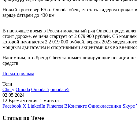
Новый кроссовер E5 от Omoda обещает стать лидером продаж в
заряде батареи до 430 км.
В настоящее время в России модельный ряд Omoda представлен 
стоит дороже, ее цена стартует от 2 679 900 рублей. C5 комп
которой начинается 2 2 019 000 рублей, версия 2023 модельног
мощным двигателем и спортивными акцентами как во внешности,
Напомним, что бренд Chery занимает лидирующие позиции не 
средств.
По материалам
Теги
Chery
Omoda
Omoda 5
omoda e5
02.05.2024
12
Время чтения: 1 минута
Facebook
X
LinkedIn
Pinterest
ВКонтакте
Одноклассники
Skype
Статьи по Теме