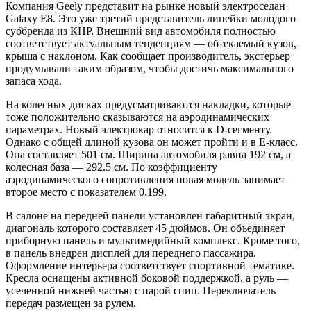
Компания Geely представит на рынке новый электроседан
Galaxy E8. Это уже третий представитель линейки молодого
суббренда из КНР. Внешний вид автомобиля полностью
соответствует актуальным тенденциям — обтекаемый кузов,
крыша с наклоном. Как сообщает производитель, экстерьер
продумывали таким образом, чтобы достичь максимального
запаса хода.
На колесных дисках
предусматриваются накладки, которые
тоже положительно сказываются на аэродинамических
параметрах. Новый электрокар относится к D-сегменту.
Однако с общей длиной кузова он может пройти и в Е-класс.
Она составляет 501 см. Ширина автомобиля равна 192 см, а
колесная база — 292.5 см. По коэффициенту
аэродинамического сопротивления новая модель занимает
второе место с показателем 0.199.
В салоне на передней панели установлен габаритный экран,
диагональ которого составляет 45 дюймов. Он объединяет
приборную панель и мультимедийный комплекс. Кроме того,
в панель внедрен дисплей для переднего пассажира.
Оформление интерьера соответствует спортивной тематике.
Кресла оснащены активной боковой поддержкой, а руль —
усеченной нижней частью с парой спиц. Переключатель
передач размещен за рулем.