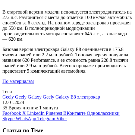
В стартовой версии модели используется электродвигатель на
272 л.с. Разгоняться с места до отметки 100 км/час автомобиль
способен за 6 секунд. На полном заряде электрокар проезжает
до 550 км. В полноприводной модификации
производительность мотора составляет 645 л.с., а запас хода
— 620 км.
Базовая версия электрокара Galaxy E8 оценивается в 175.8
тысячи юаней или 2.2 млн рублей. Топовая версия получила
название 620 Performance, а ее стоимость равна 228.8 тысячи
юаней или 2.9 млн рублей. Всего в продаже производитель
представит 5 комплектаций автомобиля.
По материалам
Теги
Geely
Geely Galaxy
Geely Galaxy E8
электрокар
12.01.2024
35
Время чтения: 1 минута
Facebook
X
LinkedIn
Pinterest
ВКонтакте
Одноклассники
Skype
WhatsApp
Telegram
Viber
Статьи по Теме