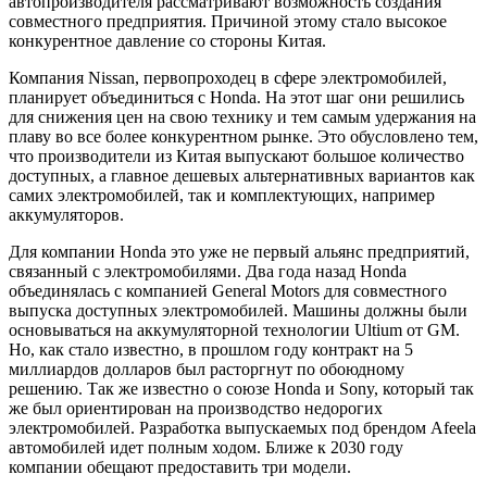
автопроизводителя рассматривают возможность создания
совместного предприятия. Причиной этому стало высокое
конкурентное давление со стороны Китая.
Компания Nissan, первопроходец в сфере электромобилей,
планирует объединиться с Honda. На этот шаг они решились
для снижения цен на свою технику и тем самым удержания на
плаву во все более конкурентном рынке. Это обусловлено тем,
что производители из Китая выпускают большое количество
доступных, а главное
дешевых альтернативных вариантов как
самих электромобилей, так и комплектующих, например
аккумуляторов.
Для компании Honda это уже не первый альянс предприятий,
связанный с электромобилями. Два года назад Honda
объединялась с компанией General Motors для совместного
выпуска доступных электромобилей. Машины должны были
основываться на аккумуляторной технологии Ultium от GM.
Но, как стало известно, в прошлом году контракт на 5
миллиардов долларов был расторгнут по обоюдному
решению. Так же известно о союзе Honda и Sony, который так
же был ориентирован на производство недорогих
электромобилей. Разработка выпускаемых под брендом Afeela
автомобилей идет полным ходом. Ближе к 2030 году
компании обещают предоставить три модели.