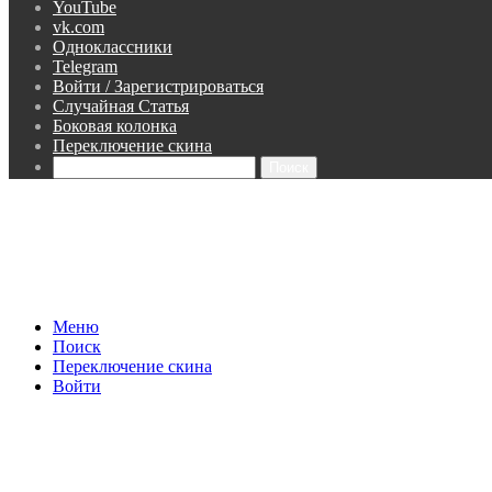
YouTube
vk.com
Одноклассники
Telegram
Войти / Зарегистрироваться
Случайная Статья
Боковая колонка
Переключение скина
Поиск
Меню
Поиск
Переключение скина
Войти