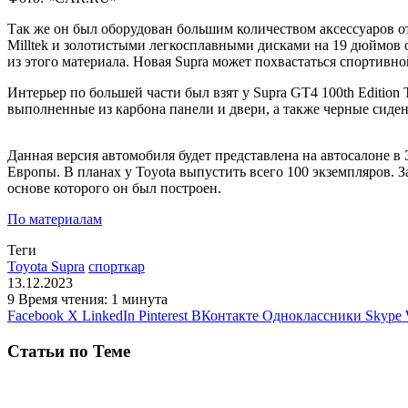
Так же он был оборудован большим количеством аксессуаров от
Milltek и золотистыми легкосплавными дисками на 19 дюймов 
из этого материала. Новая Supra может похвастаться спортивн
Интерьер по большей части был взят у Supra GT4 100th Editio
выполненные из карбона панели и двери, а также черные сиден
Данная версия автомобиля будет представлена на автосалоне в 
Европы. В планах у Toyota выпустить всего 100 экземпляров. З
основе которого он был построен.
По материалам
Теги
Toyota Supra
спорткар
13.12.2023
9
Время чтения: 1 минута
Facebook
X
LinkedIn
Pinterest
ВКонтакте
Одноклассники
Skype
Статьи по Теме