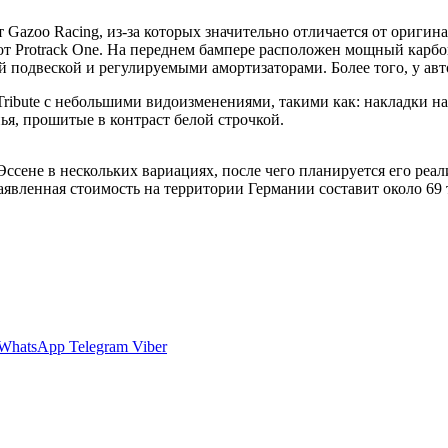
 Gazoo Racing, из-за которых значительно отличается от ориги
от Protrack One. На переднем бампере расположен мощный карб
ой подвеской и регулируемыми амортизаторами. Более того, у а
n Tribute с небольшими видоизменениями, такими как: накладки 
ья, прошитые в контраст белой строчкой.
Эссене в нескольких вариациях, после чего планируется его реа
аявленная стоимость на территории Германии составит около 69 т
WhatsApp
Telegram
Viber