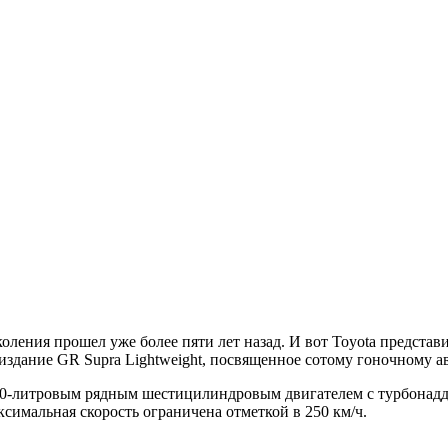
коления прошел уже более пяти лет назад. И вот Toyota предста
ое издание GR Supra Lightweight, посвященное сотому гоночному 
3,0-литровым рядным шестицилиндровым двигателем с турбонадду
аксимальная скорость ограничена отметкой в 250 км/ч.