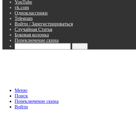
YouTube
vk.com
Одноклассники
Telegram
Войти / Зарегистрироваться
Случайная Статья
Боковая колонка
Переключение скина
Поиск
Меню
Поиск
Переключение скина
Войти