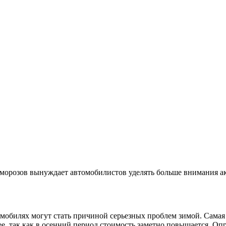
х морозов вынуждает автомобилистов уделять больше внимания 
омобилях могут стать причиной серьезных проблем зимой. Самая
е, так как в осенний период стоимость заметно
повышается. Опр