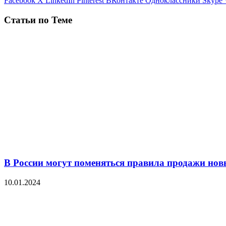
Facebook
X
LinkedIn
Pinterest
ВКонтакте
Одноклассники
Skype
Статьи по Теме
В России могут поменяться правила продажи но
10.01.2024