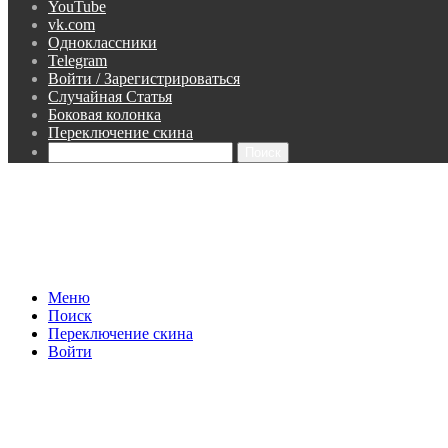
YouTube
vk.com
Одноклассники
Telegram
Войти / Зарегистрироваться
Случайная Статья
Боковая колонка
Переключение скина
Поиск
Меню
Поиск
Переключение скина
Войти