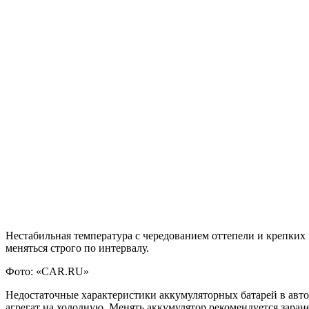
Нестабильная температура с чередованием оттепели и крепки
меняться строго по интервалу.
Фото: «CAR.RU»
Недостаточные характеристики аккумуляторных батарей в авт
агрегат на холодную. Менять аккумулятор рекомендуется заране