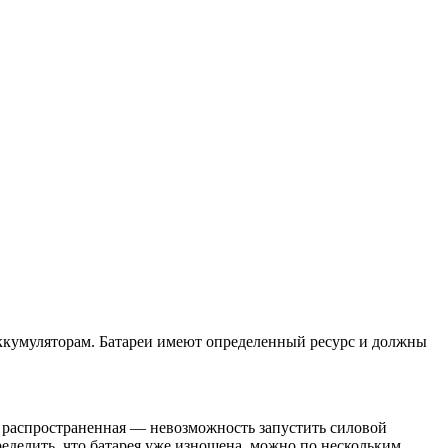
аккумуляторам. Батареи имеют определенный ресурс и должны
 распространенная — невозможность запустить силовой
еделить, что батарея уже изношена, можно по нескольким