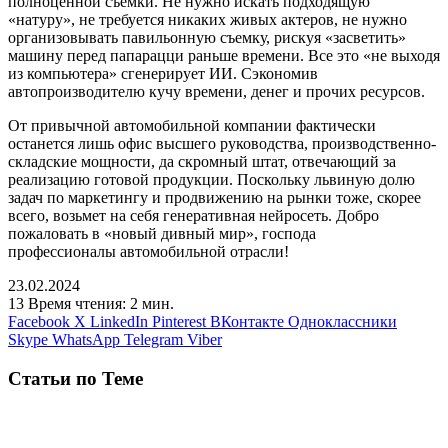
полноценной съемки. Не нужно искать подходящую
«натуру», не требуется никаких живых актеров, не нужно
организовывать павильонную съемку, рискуя «засветить»
машину перед папарацци раньше времени. Все это «не выходя
из компьютера» сгенерирует ИИ. Сэкономив
автопроизводителю кучу времени, денег и прочих ресурсов.
От привычной автомобильной компании фактически
останется лишь офис высшего руководства, производственно-
складские мощности, да скромный штат, отвечающий за
реализацию готовой продукции. Поскольку львиную долю
задач по маркетингу и продвижению на рынки тоже, скорее
всего, возьмет на себя генеративная нейросеть. Добро
пожаловать в «новый дивный мир», господа
профессионалы автомобильной отрасли!
23.02.2024
13
Время чтения: 2 мин.
Facebook
X
LinkedIn
Pinterest
ВКонтакте
Одноклассники
Skype
WhatsApp
Telegram
Viber
Статьи по Теме