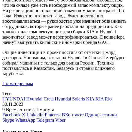
что на складе уже есть необходимый запас комплектующих.
На реализацию поставленной задачи компания потратит 1.5
года. Известно, что штат завода будет постепенно
восстанавливаться — руководство уже начинает обзванивать
сотрудников, которые ранее работали на предприятии. Как
только запас комплектующих для сборки KIA и Hyundai
закончится, завод может перепрофилироваться. С конвейера
начнут выпускать китайские иномарки бренда GAC.
Общие инвестиции в проект достигают отметки 1 млрд
долларов. Напомним, что завод Hyundai в Санкт-Петербурге
собирал машины не только для рынка России. Техника
поставлялась в Казахстан, Беларусь и страны ближнего
зарубежья.
По материалам
Теги
HYUNDAI
Hyundai Creta
Hyundai Solaris
KIA
KIA Rio
30.11.2023
9
Время чтения: 1 минута
Facebook
X
LinkedIn
Pinterest
ВКонтакте
Одноклассники
Skype
WhatsApp
Telegram
Viber
Статьи по Теме