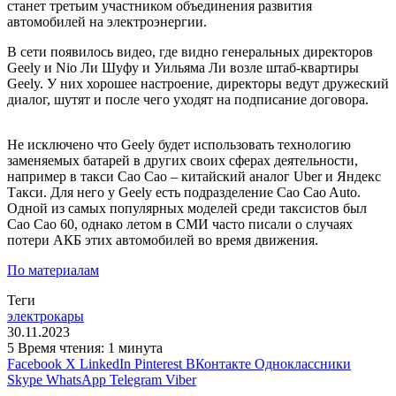
станет третьим участником объединения развития
автомобилей на электроэнергии.
В сети появилось видео, где видно генеральных директоров
Geely и Nio Ли Шуфу и Уильяма Ли возле штаб-квартиры
Geely. У них хорошее настроение, директоры ведут дружеский
диалог, шутят и после чего уходят на подписание договора.
Не исключено что Geely будет использовать технологию
заменяемых батарей в других своих сферах деятельности,
например в такси Cao Cao – китайский аналог Uber и Яндекс
Такси. Для него у Geely есть подразделение Cao Cao Auto.
Одной из самых популярных моделей среди таксистов был
Cao Cao 60, однако летом в СМИ часто писали о случаях
потери АКБ этих автомобилей во время движения.
По материалам
Теги
электрокары
30.11.2023
5
Время чтения: 1 минута
Facebook
X
LinkedIn
Pinterest
ВКонтакте
Одноклассники
Skype
WhatsApp
Telegram
Viber