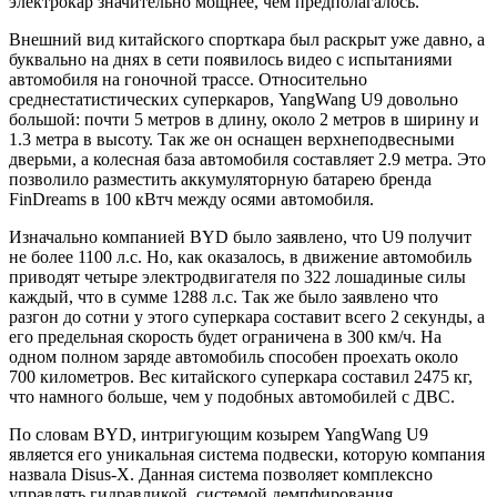
электрокар значительно мощнее, чем предполагалось.
Внешний вид китайского спорткара был раскрыт уже давно, а
буквально на днях в сети появилось видео с испытаниями
автомобиля на гоночной трассе. Относительно
среднестатистических суперкаров, YangWang U9 довольно
большой: почти 5 метров в длину, около 2 метров в ширину и
1.3 метра в высоту. Так же он оснащен верхнеподвесными
дверьми, а колесная
база автомобиля составляет 2.9 метра. Это
позволило разместить аккумуляторную батарею бренда
FinDreams в 100 кВтч между осями автомобиля.
Изначально компанией BYD было заявлено, что U9 получит
не более 1100 л.с. Но, как оказалось, в движение автомобиль
приводят четыре электродвигателя по 322 лошадиные силы
каждый, что в сумме 1288 л.с. Так же было заявлено что
разгон до сотни у этого суперкара составит всего 2 секунды, а
его предельная скорость будет ограничена в 300 км/ч. На
одном полном заряде автомобиль способен проехать около
700 километров. Вес китайского суперкара составил 2475 кг,
что намного больше, чем у подобных автомобилей с ДВС.
По словам BYD, интригующим козырем YangWang U9
является его уникальная система подвески, которую компания
назвала Disus-X. Данная система позволяет комплексно
управлять гидравликой, системой демпфирования