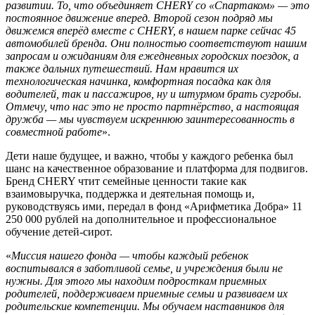
развитии. То, что объединяет CHERY со «Спартаком» — это
постоянное движение вперед.
Второй сезон подряд мы
движемся вперёд вместе с CHERY, в нашем парке сейчас 45
автомобилей бренда. Они полностью соответствуют нашим
запросам и ожиданиям для ежедневных городских поездок, а
также дальних путешествий. Нам нравится их
технологическая начинка, комфортная посадка как для
водителей, так и пассажиров, ну и штурмом брать сугробы.
Отмечу, что нас это не просто партнёрство, а настоящая
дружба — мы чувствуем искреннюю заинтересованность в
совместной работе
».
Дети наше будущее, и важно, чтобы у каждого ребенка был
шанс на качественное образование и платформа для подвигов.
Бренд CHERY чтит семейные ценности такие как
взаимовыручка, поддержка и деятельная помощь и,
руководствуясь ими, передал в фонд «Арифметика Добра» 11
250 000 рублей на дополнительное и профессиональное
обучение детей-сирот.
«
Миссия нашего фонда — чтобы каждый ребенок
воспитывался в заботливой семье, и учреждения были не
нужны. Для этого мы находим подросткам приемных
родителей, поддерживаем приемные семьи и развиваем их
родительские компетенции. Мы обучаем наставников для