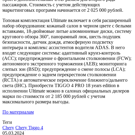
пассажиров. Стоимость с учетом действующих
маркетинговых программ начинается от 2 025 000 рублей.
Топовая комплектация Ultimate включает в себя расширенный
набор оборудования: кожаный салон в черном цвете с белыми
вставками, 18-дюймовые литые алюминиевые диски, систему
кругового обзора 360°, панорамный люк, шесть подушек
безопасности, датчик дождя, атмосферную подсветку
интерьера и комплекс ассистентов водителя ADAS. В него
входят следующие системы: адаптивный круиз-контроль
(ACC); предупреждение о фронтальном столкновении (FCW);
автономного экстренного торможения (AEB); мониторинга
слепых зон (BSD); предупреждение о смене полосы (LCA);
предупреждение о заднем перекрестном столкновении
(RCTA) и автоматическое переключение ближнего/дальнего
света (IHC). Приобрести TIGGO 4 PRO 18 years edition в
исполнении Ultimate можно в салонах официальных дилеров
марки по стоимости от 2 185 000 рублей c учетом
максимального размера выгоды.
По материалам
Теги
Chery
Chery Tiggo 4
05.03.2024