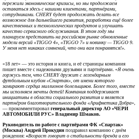
пережили экономические кризисы, но мы продолжаем
оставаться здесь с нашими клиентами, партнёрами,
сотрудниками. CHERY будет продолжать делать все
возможное для дальнейшего развития, разработки ещё более
качественных и технологических продуктов и улучшать
качество
сервисного обслуживания. В этом году мы
планируем представить на российском рынке обновленные
модели версий «TIGGO 4», «TIGGO 7» и новинку — TIGGO 9.
У меня нет никаких сомнений, что они вам понравятся!».
«18 лет» — это история и книга, и её страницы компания
пишет вместе с надежными друзьями и партнёрами. «
Я очень
горжусь тем, что CHERY дружит с легендарным
футбольным клубом «Спартак», от имени которого
замирают сердца миллионов болельщиков. Более того, вместе
мы исполняем мечты детей! Компания поддерживает
инициативы в области социального развития и является
партнёром благотворительного фонда «Арифметика Добра
»,
— прокомментировал
генеральный директор АО «ЧЕРИ
АВТОМОБИЛИ РУС» Владимир Шмаков.
Руководитель по работе с партнёрами ФК «Спартак»
(Москва) Андрей Прокудин
поздравил компанию с днём
рождения:
«
Возраст говорит о стабильности бренда и его