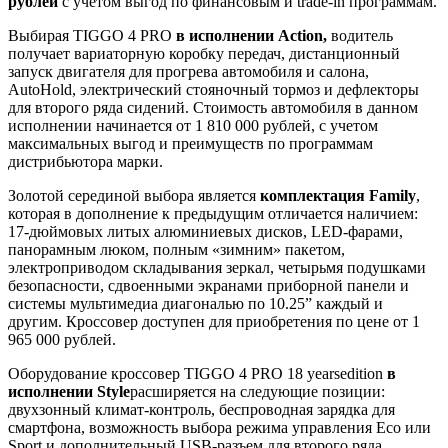
рублей
с учётом выгод по финансовым и trade-in программам.
Выбирая TIGGO 4 PRO
в исполнении Action,
водитель
получает вариаторную коробку передач, дистанционный
запуск двигателя для прогрева автомобиля и салона,
AutoHold, электрический стояночный тормоз и дефлекторы
для второго ряда сидений. Стоимость автомобиля в данном
исполнении начинается от 1 810 000 рублей, с учетом
максимальных выгод и преимуществ по программам
дистрибьютора марки.
Золотой серединой выбора является
комплектация Family
,
которая в дополнение к предыдущим отличается наличием:
17-дюймовых литых алюминиевых дисков, LED-фарами,
панорамным люком, полным «зимним» пакетом,
электроприводом складывания зеркал, четырьмя подушками
безопасности, сдвоенными экранами приборной панели и
системы мультимедиа диагональю по 10.25” каждый и
другим. Кроссовер доступен для приобретения по цене от 1
965 000 рублей.
Оборудование кроссовер TIGGO 4 PRO 18 yearsedition
в
исполнении Style
расширяется на следующие позиции:
двухзонный климат-контроль, беспроводная зарядка для
смартфона, возможность выбора режима управления Eco или
Sport и дополнительный USB-разъем для второго ряда