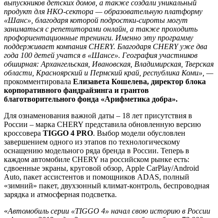
выпускников детских домов, а также создали уникальный
продукт для НКО-сектора — образовательную платформу
«Шанс», благодаря которой подростки-сироты могут
заниматься с репетиторами онлайн, а также проходить
профориентационные тренинги. Именно эту программу
поддерживает компания CHERY. Благодаря CHERY уже два
года 100 детей учатся в «Шансе». География участников
обширная: Архангельская, Ивановская, Владимирская, Тверская
области, Красноярский и Пермский край, республика Коми», —
прокомментировала
Елизавета Кошелева, директор блока
корпоративного фандрайзинга и грантов
благотворительного фонда «Арифметика добра».
Для ознаменования важной даты – 18 лет присутствия в
России – марка CHERY представила обновленную версию
кроссовера
TIGGO 4 PRO
. Выбор модели обусловлен
завершением одного из этапов по технологическому
оснащению модельного ряда бренда в России. Теперь в
каждом автомобиле CHERY на российском рынке есть:
сдвоенные экраны, круговой обзор, Apple CarPlay/Android
Auto, пакет ассистентов и помощников ADAS, полный
«зимний» пакет, двухзонный климат-контроль, беспроводная
зарядка и атмосферная подсветка.
«
Автомобиль серии «TIGGO 4» начал свою историю в России