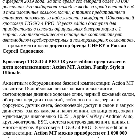
с февраля 2019 года. За это время его выбрали более 78 000
россиянин. Его выбирают молодые люди за яркий внешний вид
и технологичные возможности, а также представители
старшего поколения за надежность и комфорт
.
Обновленный
кроссовер
TIGGO 4 PRO 18 years edition доступен для
приобретения в салонах официальных дилеров марки с 1
марта. Его технологическое оснащение соответствует
автомобилям среднеразмерных и полноразмерных сегментов»,
—
прокомментировал
директор бренда CHERY в России
Сергей Садовенко.
Кроссовер TIGGO 4 PRO 18 years edition представлен в
пяти комплектациях: Action MT, Action, Family, Style и
Ultimate.
Акцентным оборудованием базовой комплектации Action MT
являются: 16-дюймовые литые алюминиевые диски,
светодиодные дневные ходовые огни, черный кожаный салон,
обогревы передних сидений, лобового стекла, зеркал и
форсунок, датчик света, бесключевой доступ в салон и запуск
двигателя, задняя камера и парктроники, кондиционер, экран
мультимедиа диагональю 10.25”, Apple CarPlay / Android Auto,
круиз-контроль, ESС, система контроля давления в шинах и
многое другое. Кроссовера TIGGO 4 PRO 18 years edition в
комплектации
Action MT можно приобрести от 1 690 000