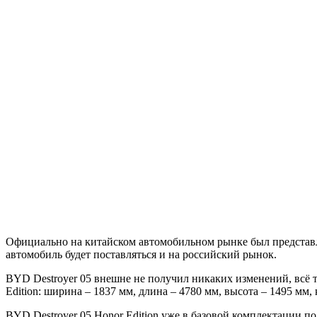
Официально на китайском автомобильном рынке был представлен
автомобиль будет поставляться и на российский рынок.
BYD Destroyer 05 внешне не получил никаких изменений, всё 
Edition: ширина – 1837 мм, длина – 4780 мм, высота – 1495 мм, 
BYD
Destroyer 05 Honor Edition уже в базовой комплектации 