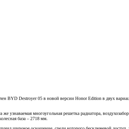
 BYD Destroyer 05 в новой версии Honor Edition в двух вариаци
та же узнаваемая многоугольная решетка радиатора, воздухозаб
колесная база – 2718 мм.
получил широкое оснащение, среди которого бесключевой доступ, 