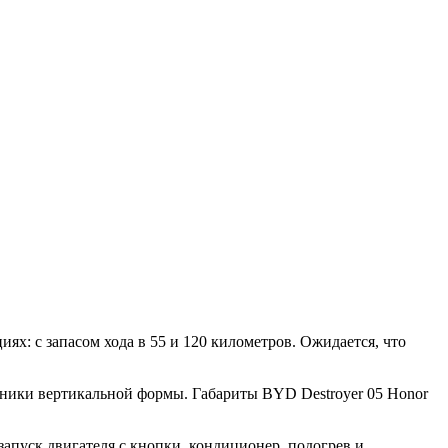
ях: с запасом хода в 55 и 120 километров. Ожидается, что
орники вертикальной формы. Габариты BYD Destroyer 05 Honor
запуск двигателя с кнопки, кондиционер, подогрев и