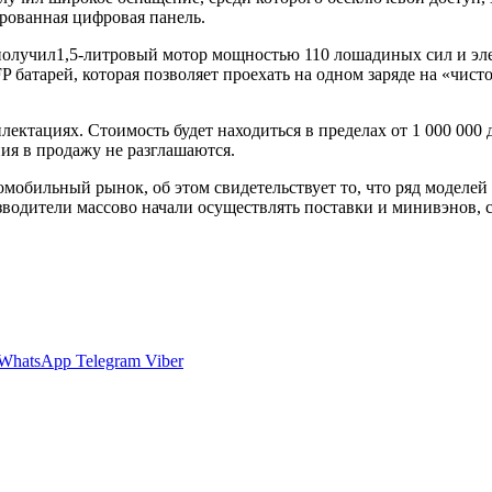
ированная цифровая панель.
n получил1,5-литровый мотор мощностью 110 лошадиных сил и эл
P батарей, которая позволяет проехать на одном заряде на «чист
плектациях. Стоимость будет находиться в пределах от 1 000 000
ия в продажу не разглашаются.
мобильный рынок, об этом свидетельствует то, что ряд моделей
одители массово начали осуществлять поставки и минивэнов, сп
WhatsApp
Telegram
Viber