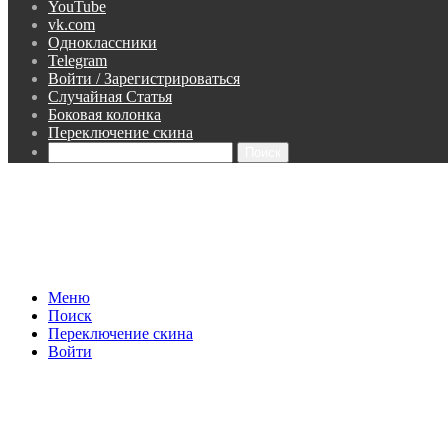
YouTube
vk.com
Одноклассники
Telegram
Войти / Зарегистрироваться
Случайная Статья
Боковая колонка
Переключение скина
Поиск
Меню
Поиск
Переключение скина
Войти