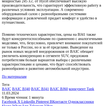
мощностью 245 л.с. от Hycet обеспечивает высокую
производительность, что гарантирует эффективную работу в
различных условиях эксплуатации. А современно
оборудованный салон с разнообразными системами
информации и развлечений придает комфорт и удобство в
путешествиях.
Помимо технических характеристик, цены на BJ41 также
будут конкурентоспособными по сравнению с аналогичными
моделями, что, безусловно, привлечет внимание покупателей
не только в России, но и за её пределами. Выведение на
рынок новых моделей внедорожников от BAIC обещает
увеличить конкуренцию в сегменте SUV, предложив
потребителям больше вариантов выбора с различными
характеристиками и ценами, что будет способствовать
разнообразию и развитию автомобильной индустрии.
По материалам
Теги
BAIC
BAIC BJ40
BAIC BJ41
BAIC BJ60
конкурент Tank
11.03.2024
6
Время чтения: 1 минута
Facebook
X
LinkedIn
Pinterest
ВКонтакте
Одноклассники
Skype
WhatsApp
Telegram
Viber