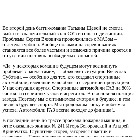
Во второй день багги-команда Татьяны Щевой не смогла
выйти в заключительный этап СУ5 и сошла с дистанции.
Проблемы Сергея Вязовича продолжились с МАЗом –
отлетела турбина. Вообще поломки на соревнованиях
становятся все более частыми и возможно причина кроется в
отсутствии поставок необходимых запчастей.
«Да, у некоторых команд в будущем могут возникнуть
проблемы с запчастями», — объясняет ситуацию Вячеслав
Суботин. — особенно для тех, кто создавал спортивные
автомобили, имеющие мало общего с серийной продукцией.
У нас ситуация другая. Спортивные автомобили ГАЗ на 80%
состоят из серийных узлов и агрегатов. Это основная позиция
завода. Поэтому мы с оптимизмом смотрим в будущее, в том
числе в будущее спорта. Мы продолжим гонку и добьемся
успеха. Автомобили ГАЗ всегда доходят до финиша!..
В последний день по трассе проехала пожарная машина, в
огне оказались экипаж № 241 Игорь Богородский и Андрей
Кривочатко. Глушитель сгорел, загорелся пластик и
загорелся… Когда приехали пожарные, от него остался только