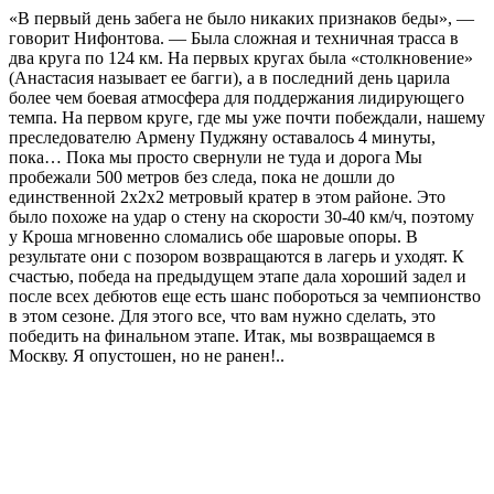
«В первый день забега не было никаких признаков беды», —
говорит Нифонтова. — Была сложная и техничная трасса в
два круга по 124 км. На первых кругах была «столкновение»
(Анастасия называет ее багги), а в последний день царила
более чем боевая атмосфера для поддержания лидирующего
темпа. На первом круге, где мы уже почти побеждали, нашему
преследователю Армену Пуджяну оставалось 4 минуты,
пока… Пока мы просто свернули не туда и дорога Мы
пробежали 500 метров без следа, пока не дошли до
единственной 2х2х2 метровый кратер в этом районе. Это
было похоже на удар о стену на скорости 30-40 км/ч, поэтому
у Кроша мгновенно сломались обе шаровые опоры. В
результате они с позором возвращаются в лагерь и уходят. К
счастью, победа на предыдущем этапе дала хороший задел и
после всех дебютов еще есть шанс побороться за чемпионство
в этом сезоне. Для этого все, что вам нужно сделать, это
победить на финальном этапе. Итак, мы возвращаемся в
Москву. Я опустошен, но не ранен!..