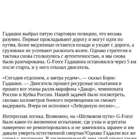
Гадашин выбрал пятую стартовую позицию, что весьма
разумно. Первые прокладывают дорогу и могут идти по
путям, более медленные остаются позади и уходят с дороги, а
грузовики не успевают раскопать колеи. Однако стратегия и
тактика снова столкнулись с аутентичностью, и мы снова
были разочарованы. G-Force Гадашина остановился через 5 км
после старта, и у него отказал двигатель.
«Сегодня отдохнем, а завтра уедем», — сказал Борис
Гадашин. — Двигатель прошел ресурсные испытания и
прошел все этапы ралли-марафона «Дакар», чемпионата
России и Кубка России. Нашей задачей было посмотреть,
сколько километров боевого перемещения он сможет
выдержать. Вчера он исполнил «Лебединую песню»…
Интересная логика. Возможно, на «Шелковом пути» G-Force
было какое-то жизненное испытание, где узлы и агрегаты
намеренно не ремонтировались и не заменялись заранее и им
давали умереть естественной смертью?Однако Гадасин все же
сошел с дистанции. В заключительный день свой отъезд также