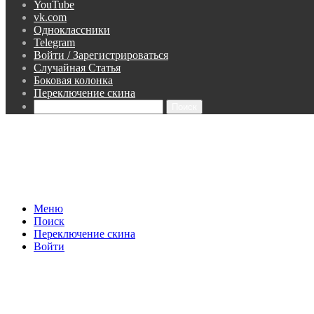
YouTube
vk.com
Одноклассники
Telegram
Войти / Зарегистрироваться
Случайная Статья
Боковая колонка
Переключение скина
Поиск
Меню
Поиск
Переключение скина
Войти