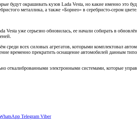
рые будут окрашивать кузов Lada Vesta, но какие именно это буду
бристого металлика, а также «Борнео» в серебристо-сером цвете
da Vesta уже серьезно обновилась, ее начали собирать в обновл
еней.
ём среди всех силовых агрегатов, которыми комплектовал авто
ешение временно прекратить оснащение автомобилей данным типом
льно откалиброванными электронными системами, которые упра
WhatsApp
Telegram
Viber